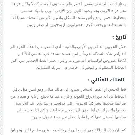
يمتاز القط الحبشي بقصر الشعر على مستوى الجسم كاملا ولكن فراءه
مثل فراء الارنب وقد يشبه اللون لون الارنب البري واحيانا نحاسي
بتخطيط احمر ومع رأس مثلث الشكل واذنين اكبر من المعتاد نسبيا اما
بالنسبة للعينين فقد تكون خضراويتن اوبندقيتين او صفراويتين
تاريخ :
خلال الحربين العالميتين الأولي والثانية ، أدى النقص في الغذاء اللازم الى
انقراض هذه السلالة تقريباً والتي أصيبت بشدة في العامين 1960 و
1970 بفيروس لوكيميات السنوريات واليوم يعتبر القط الحبشي من أكثر
القطط المطلوبة والمحبوبة ، خاصه في امريكا الشمالية
المالك المثالي :
قط الحبش او القط الحبشي يحتاج الى مالك مثالي وهو ليس مثل باقي
القطط بل انه من الانواع اللعوبة والتي دائما ما تحتاج رعاية واهتمام من
صاحبها فتجدها تشاركك الجلوس على فراشك وربما تشاركك الجريدة
نفسها ولا تترك تقرأها بدون ان تتدخل وتضايقك ولكن اذا احست ان
صاحبها انشغل عنها كثيرا فانها تدخل في نوبة خمول وحزن
كما ان هذه السلالة هي اقرب الى البرية فيجب على مقتنيها ان يوفر لها