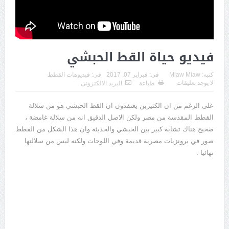
فيديو حياة القط الحبشي
كتبه:
Miaw Miaw
فى:
فبراير 07, 2017
فى:
فيديوهات القطط
لا يوجد تعليقات
طباعة
البريد الالكترونى
على الرغم من ان الكثيرين يعتقدون ان القط الحبشي هو من سلالة
القطط المقدسة من مصر ولكن الاصل الدقيق انه من سلالة غامضة ،
صحيح هناك تشابه كبير بين الحبشي والحديثة وان هذا الشكل من القطط
صور في برونزيات مصرية قديمة وفي اللوحات ولكنه ليس من سلالتها
نهائيا .