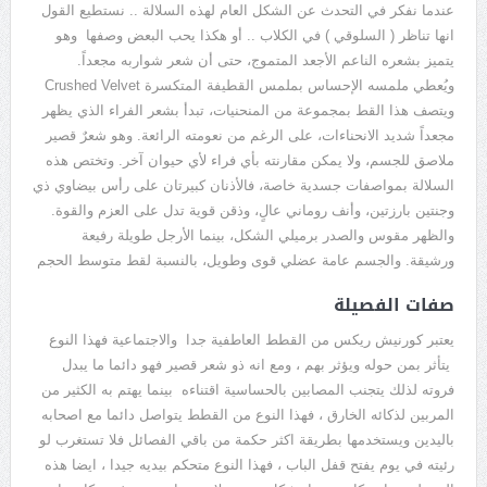
عندما نفكر في التحدث عن الشكل العام لهذه السلالة .. نستطيع القول
انها تناظر ( السلوقي ) في الكلاب .. أو هكذا يحب البعض وصفها وهو
يتميز بشعره الناعم الأجعد المتموج، حتى أن شعر شواربه مجعداً.
ويُعطي ملمسه الإحساس بملمس القطيفة المتكسرة Crushed Velvet
ويتصف هذا القط بمجموعة من المنحنيات، تبدأ بشعر الفراء الذي يظهر
مجعداً شديد الانحناءات، على الرغم من نعومته الرائعة. وهو شعرٌ قصير
ملاصق للجسم، ولا يمكن مقارنته بأي فراء لأي حيوان آخر. وتختص هذه
السلالة بمواصفات جسدية خاصة، فالأذنان كبيرتان على رأس بيضاوي ذي
وجنتين بارزتين، وأنف روماني عالٍ، وذقن قوية تدل على العزم والقوة.
والظهر مقوس والصدر برميلي الشكل، بينما الأرجل طويلة رفيعة
ورشيقة. والجسم عامة عضلي قوى وطويل، بالنسبة لقط متوسط الحجم
صفات الفصيلة
يعتبر كورنيش ريكس من القطط العاطفية جدا والاجتماعية فهذا النوع
يتأثر بمن حوله ويؤثر بهم ، ومع انه ذو شعر قصير فهو دائما ما يبدل
فروته لذلك يتجنب المصابين بالحساسية اقتناءه بينما يهتم به الكثير من
المربين لذكائه الخارق ، فهذا النوع من القطط يتواصل دائما مع اصحابه
باليدين ويستخدمها بطريقة اكثر حكمة من باقي الفصائل فلا تستغرب لو
رئيته في يوم يفتح قفل الباب ، فهذا النوع متحكم بيديه جيدا ، ايضا هذه