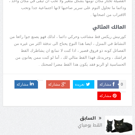
الفصيلة تختار مكان نومها بشكل متغير ولا تحب ان تبقى في مكان واحد ،
ودائما ما تحاول النوم على سرير صاحبها لانها اجتماعية جدا وتحب
الاقتراب من اصحابها .
المالك المثالي
كورنيش ريكس قط مشاغب وحركي دائما ، لذلك فهو يصنع جوا رائعا من
النشاط في المنزل ، ايضا هذا النوع يحتاج الى تدفئة اكثر من غيره من
الفصائل كونه ذو فروق قصير ، اذا كنت لا تمانع ان يشاطرك القط
فراشك ، وجريدتك فهذا القط مثالي لك ، أما لو كنت ممن يعانون من
الحساسية او الربو فقد يكون هذا القط مضرا لصحتك .
0
مشاركة
تغريدة
مشاركة
مشاركة
مشاركة
السابق
القط بومباي