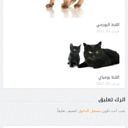
القط البورمي
فبراير 03, 2017
القط بومباي
فبراير 03, 2017
أترك تعليق
يجب أنت تكون
مسجل الدخول
لتضيف تعليقاً.