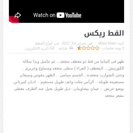
القط ريكس
كتبه:
Miaw Miaw
فى:
فبراير 03, 2017
فى:
أنواع القطط
لا يوجد تعليقات
طباعة
البريد الالكترونى
ظهر فى المانيا من قط ذو معطف متجعد .. ثم تناسل وبدا سلالة
الكورنيش… المعطف ( الفراء ) سفلى متجعد ومتماوج وحريرى .
وحتى الشوارب متجعدة…الجسم سيامى .. الظهر مقوس وسيقان
مستقيمة طويلة .. الرأس مثلث وانف طويل مستقيم .. اذنان كبيرتانن
بوضع عريض .. عينان بيضاويتان.. ذيل طويل نحيل عند الطرف مغطى
بشعر متجعد