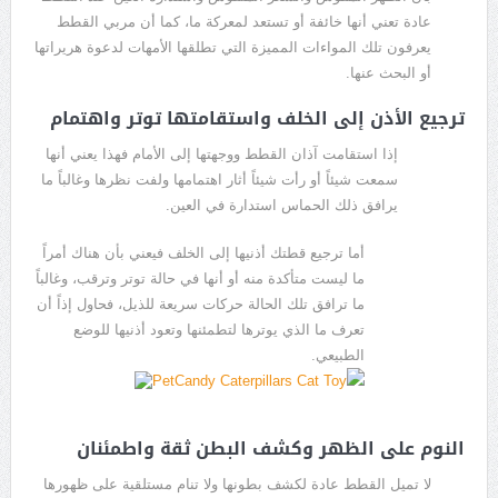
عادة تعني أنها خائفة أو تستعد لمعركة ما، كما أن مربي القطط
يعرفون تلك المواءات المميزة التي تطلقها الأمهات لدعوة هريراتها
أو البحث عنها.
ترجيع الأذن إلى الخلف واستقامتها توتر واهتمام
إذا استقامت آذان القطط ووجهتها إلى الأمام فهذا يعني أنها
سمعت شيئاً أو رأت شيئاً أثار اهتمامها ولفت نظرها وغالباً ما
يرافق ذلك الحماس استدارة في العين.
أما ترجيع قطتك أذنيها إلى الخلف فيعني بأن هناك أمراً
ما ليست متأكدة منه أو أنها في حالة توتر وترقب، وغالباً
ما ترافق تلك الحالة حركات سريعة للذيل، فحاول إذاً أن
تعرف ما الذي يوترها لتطمئنها وتعود أذنيها للوضع
الطبيعي.
النوم على الظهر وكشف البطن ثقة واطمئنان
لا تميل القطط عادة لكشف بطونها ولا تنام مستلقية على ظهورها