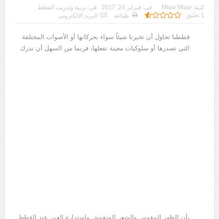
كتبه:
Miaw Miaw
فى:
فبراير 24, 2017
فى:
تربية وتدريب القطط
1 تعليق
طباعة
البريد الالكترونى
قططنا تحاول أن تخبرنا شيئاً سواء بحركاتها أو الأصوات المختلفة
التي تصدرها أو سلوكيات معينة تفعلها، فربما من السهل أن ندرك
بأن الظهر المقوس والشعر المنفوش واستدارة العين عند القطط