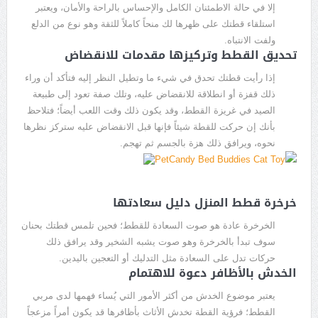
إلا في حالة الاطمئنان الكامل والإحساس بالراحة والأمان، ويعتبر
استلقاء قطتك على ظهرها لك منحاً كاملاً للثقة وهو نوع من الدلع
ولفت الانتباه.
تحديق القطط وتركيزها مقدمات للانقضاض
إذا رأيت قطتك تحدق في شيء ما وتطيل النظر إليه فتأكد أن وراء
ذلك قفزة أو انطلاقة للانقضاض عليه، وتلك صفة تعود إلى طبيعة
الصيد في غريزة القطط، وقد يكون ذلك وقت اللعب أيضاً؛ فتلاحظ
بأنك إن حركت للقطة شيئاً فإنها قبل الانقضاض عليه ستركز نظرها
نحوه، ويرافق ذلك هزة بالجسم ثم تهجم.
خرخرة قطط المنزل دليل سعادتها
الخرخرة عادة هو صوت السعادة للقطط؛ فحين تلمس قطتك بحنان
سوف تبدأ بالخرخرة وهو صوت يشبه الشخير وقد يرافق ذلك
حركات تدل على السعادة مثل التدليك أو التعجين باليدين.
الخدش بالأظافر دعوة للاهتمام
يعتبر موضوع الخدش من أكثر الأمور التي يُساء فهمها لدى مربي
القطط؛ فرؤية القطة تخدش الأثاث بأظافرها قد يكون أمراً مزعجاً