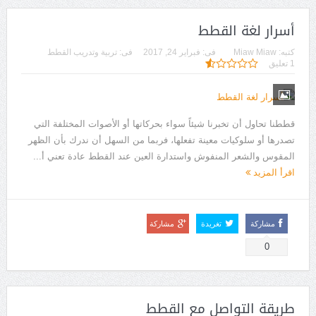
أسرار لغة القطط
كتبه:
Miaw Miaw
فى:
فبراير 24, 2017
فى:
تربية وتدريب القطط
1 تعليق
قططنا تحاول أن تخبرنا شيئاً سواء بحركاتها أو الأصوات المختلفة التي
تصدرها أو سلوكيات معينة تفعلها، فربما من السهل أن ندرك بأن الظهر
المقوس والشعر المنفوش واستدارة العين عند القطط عادة تعني أ...
اقرأ المزيد
مشاركة
تغريدة
مشاركة
0
طريقة التواصل مع القطط