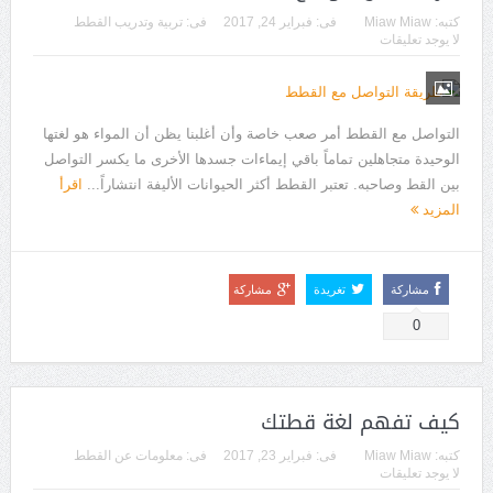
كتبه:
Miaw Miaw
فى:
فبراير 24, 2017
فى:
تربية وتدريب القطط
لا يوجد تعليقات
التواصل مع القطط أمر صعب خاصة وأن أغلبنا يظن أن المواء هو لغتها
الوحيدة متجاهلين تماماً باقي إيماءات جسدها الأخرى ما يكسر التواصل
بين القط وصاحبه. تعتبر القطط أكثر الحيوانات الأليفة انتشاراً...
اقرأ
المزيد
مشاركة
تغريدة
مشاركة
0
كيف تفهم لغة قطتك
كتبه:
Miaw Miaw
فى:
فبراير 23, 2017
فى:
معلومات عن القطط
لا يوجد تعليقات