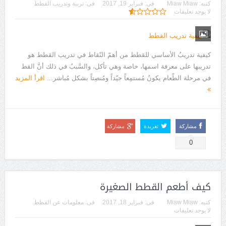
كتبه:
Miaw Miaw
فى:
فبراير 19, 2017
فى:
تربية وتدريب القطط
لا يوجد تعليقات
كيفية تدريبُ الأساسي للقطط من أهمّ النّقاط في تدريب القطط هو
تدريبها على معرفة اسمها، خاصة وهي تأكل، والسَّببُ في ذلك أنَّ القط
في مرحلة الطّعام يكونُ مُستمِعاً جيّداً ومُنصِتاً بشكل مُباشر...
اقرأ المزيد
مشاركة
تغريدة
مشاركة
0
كيف أطعم القطط الصغيرة
كتبه:
Miaw Miaw
فى:
فبراير 18, 2017
فى:
معلومات عن القطط
لا يوجد تعليقات