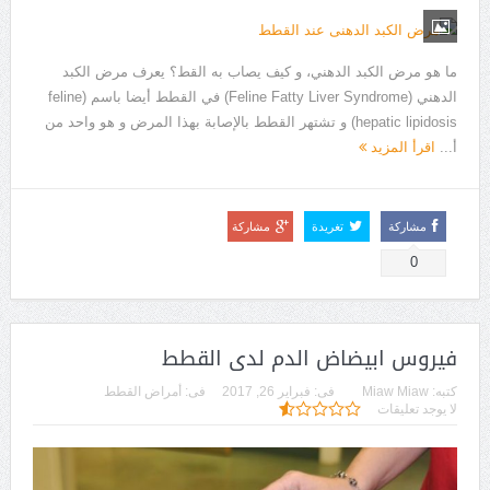
ما هو مرض الكبد الدهني، و كيف يصاب به القط؟ يعرف مرض الكبد
الدهني (Feline Fatty Liver Syndrome) في القطط أيضا باسم (feline
hepatic lipidosis) و تشتهر القطط بالإصابة بهذا المرض و هو واحد من
أ...
اقرأ المزيد
مشاركة
تغريدة
مشاركة
0
فيروس ابيضاض الدم لدى القطط
كتبه:
Miaw Miaw
فى:
فبراير 26, 2017
فى:
أمراض القطط
لا يوجد تعليقات