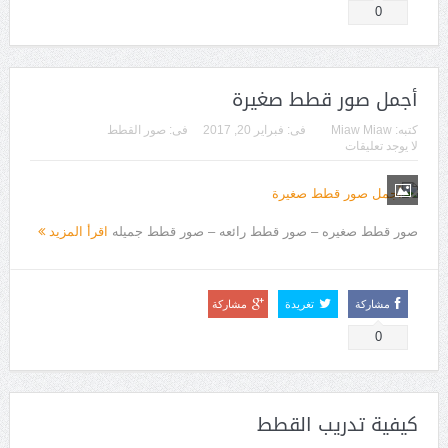
0
أجمل صور قطط صغيرة
كتبه:
Miaw Miaw
فى:
فبراير 20, 2017
فى:
صور القطط
لا يوجد تعليقات
صور قطط صغيره – صور قطط رائعه – صور قطط جميله
اقرأ المزيد
مشاركة
تغريدة
مشاركة
0
كيفية تدريب القطط