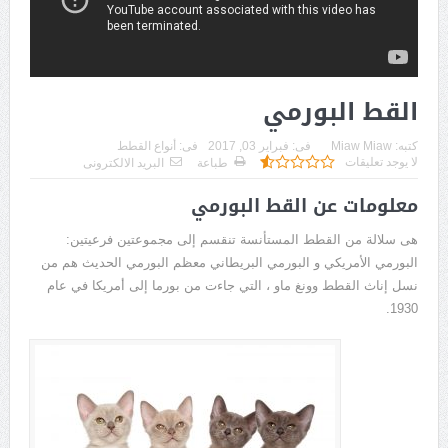
القط البورمي
كتبه:
Miaw Miaw
فى:
فبراير 03, 2017
فى:
أنواع القطط
لا يوجد تعليقات
طباعة
البريد الالكترونى
معلومات عن القط البورمي
هى سلالة من القطط المستأنسة تنقسم إلى مجموعتين فرعيتين:
البورمي الأمريكي و البورمي البريطاني معظم البورمي الحديث هم من
نسل إناث القطط وونغ ماو ، التي جاءت من بورما إلى أمريكا في عام
1930.