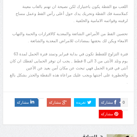
اللعب مع القطة يكون باختيارك لكن نصيحة ان تهتم بالعاب معينة
كملامسة فك القطة وتحريك يدك حول أعلى رأس القط وعمل مساج
لرقبته وقوائمه الامامية والخلفية .
تحصين القط من الأمراض الشائعة والمعدية كالافرازات والحمة والتهاب
الامعاء ويكن لك بحقنها بمضادات للامراض المعدية والشائعة .
فترة التزاوج للقطط تكون في بداية فبراير وتمتد فترة الحمل لمدة 63
يوم وتلد الأنثى من 3 الى 8 قطط , يجب ان توفر الحمايى لقطك ان كان
أنثى في فترة الحمل فهي تبحث عن مكان آمن بعيد عن الأعين
والخطورة على أجنتها ويجب عليك مراعاة هذه النقطة والحذر بشكل بالغ
.
0
مشاركة
تغريدة
مشاركة
مشاركة
مشاركة
السابق