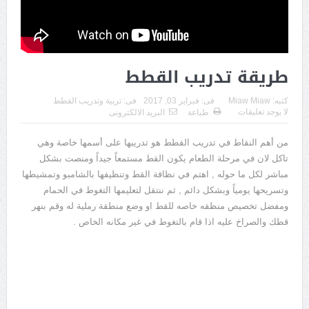
طريقة تدريب القطط
كتبه:
Miaw Miaw
فى:
فبراير 03, 2017
فى:
تربية وتدريب القطط
لا يوجد تعليقات
طباعة
البريد الالكترونى
من أهم النقاط في تدريب القطط هو تدريبها على أسمها خاصة وهي
تاكل لان في مرحلة الطعام يكون القط مستمعاً جيداً ومنصت بشكل
مباشر لكل ما حوله , اهتم في نظافة القط وتنظيفها بالشامبو وتمشيطها
وتسريحها يومياً وبشكل دائم , ثم ننتقل لتعليمها التغوط في الحمام
ومفضل تخصيص منظقه خاصه للقط او وضع منطقة رملية له وقم بنهر
قطك والصراخ عليه اذا قام بالتغوط في غير مكانه الخاص .