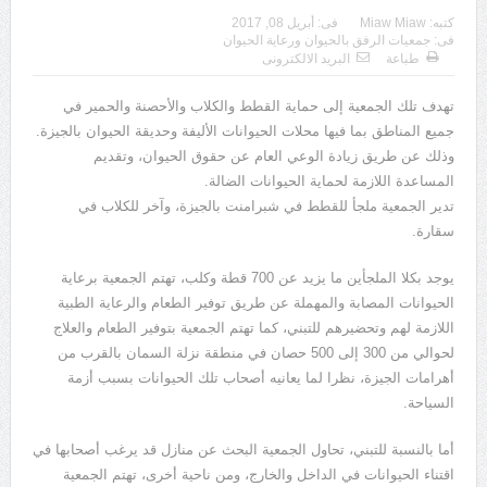
كتبه:
Miaw Miaw
فى:
أبريل 08, 2017
فى:
جمعيات الرفق بالحيوان ورعاية الحيوان
طباعة
البريد الالكترونى
تهدف تلك الجمعية إلى حماية القطط والكلاب والأحصنة والحمير في
جميع المناطق بما فيها محلات الحيوانات الأليفة وحديقة الحيوان بالجيزة.
وذلك عن طريق زيادة الوعي العام عن حقوق الحيوان، وتقديم
المساعدة اللازمة لحماية الحيوانات الضالة.
تدير الجمعية ملجأ للقطط في شبرامنت بالجيزة، وآخر للكلاب في
سقارة.
يوجد بكلا الملجأين ما يزيد عن 700 قطة وكلب، تهتم الجمعية برعاية
الحيوانات المصابة والمهملة عن طريق توفير الطعام والرعاية الطبية
اللازمة لهم وتحضيرهم للتبني، كما تهتم الجمعية بتوفير الطعام والعلاج
لحوالي من 300 إلى 500 حصان في منطقة نزلة السمان بالقرب من
أهرامات الجيزة، نظرا لما يعانيه أصحاب تلك الحيوانات بسبب أزمة
السياحة.
أما بالنسبة للتبني، تحاول الجمعية البحث عن منازل قد يرغب أصحابها في
اقتناء الحيوانات في الداخل والخارج، ومن ناحية أخرى، تهتم الجمعية